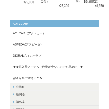
¥25,300
局) 【数量限定】
ご付）
¥9,350
¥25,300
CATEGORY
ACTCAR（アクトカー）
ASPEDA(アスピーダ）
DIORAMA（ジオラマ）
★★再入荷アイテム（数量が少ないのでお早めに）★
都道府県ご当地ミニカー
北海道
新潟県
福島県