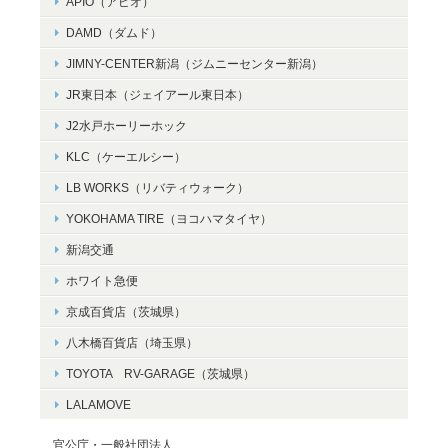
APIO（アピオ）
DAMD（ダムド）
JIMNY-CENTER新潟（ジムニーセンター新潟）
JR東日本（ジェイアール東日本）
J2水戸ホーリーホック
KLC（ケーエルシー）
LB WORKS（リバティウォーク）
YOKOHAMA TIRE（ヨコハマタイヤ）
新潟交通
ホワイト急便
京成百貨店（茨城県）
八木橋百貨店（埼玉県）
TOYOTA RV-GARAGE（茨城県）
LALAMOVE
官公庁・一般社団法人