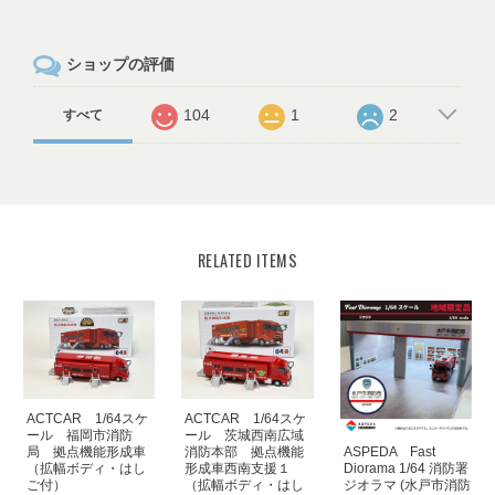
ショップの評価
104
1
2
すべて
RELATED ITEMS
ACTCAR 1/64スケ
ACTCAR 1/64スケ
ール 福岡市消防
ール 茨城西南広域
ASPEDA Fast
局 拠点機能形成車
消防本部 拠点機能
Diorama 1/64 消防署
（拡幅ボディ・はし
形成車西南支援１
ジオラマ (水戸市消防
ご付）
（拡幅ボディ・はし