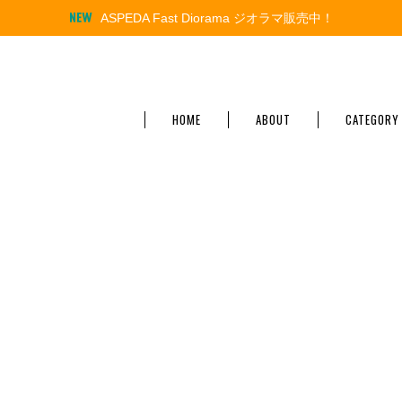
ASPEDA Fast Diorama ジオラマ販売中！
HOME
ABOUT
CATEGORY