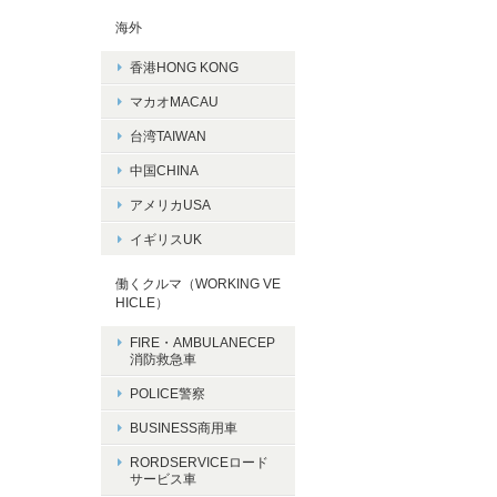
海外
香港HONG KONG
マカオMACAU
台湾TAIWAN
中国CHINA
アメリカUSA
イギリスUK
働くクルマ（WORKING VE
HICLE）
FIRE・AMBULANECEP
消防救急車
POLICE警察
BUSINESS商用車
RORDSERVICEロード
サービス車