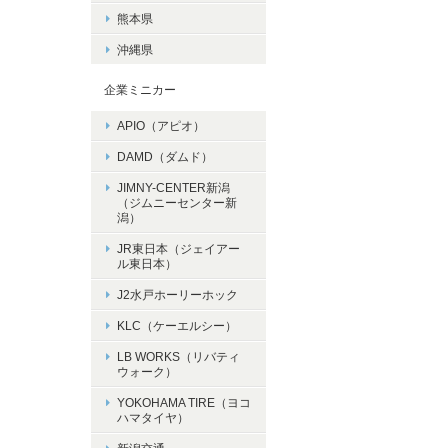
熊本県
沖縄県
企業ミニカー
APIO（アピオ）
DAMD（ダムド）
JIMNY-CENTER新潟
（ジムニーセンター新
潟）
JR東日本（ジェイアー
ル東日本）
J2水戸ホーリーホック
KLC（ケーエルシー）
LB WORKS（リバティ
ウォーク）
YOKOHAMA TIRE（ヨコ
ハマタイヤ）