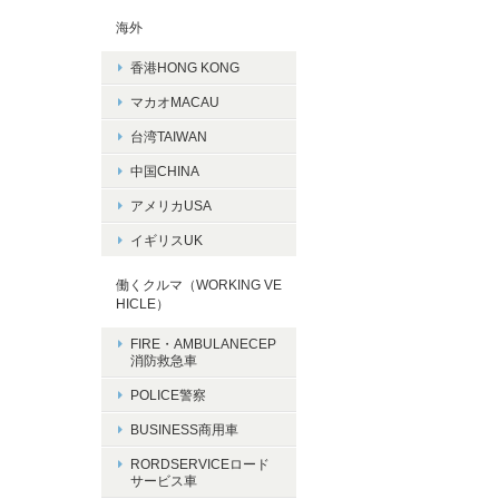
海外
香港HONG KONG
マカオMACAU
台湾TAIWAN
中国CHINA
アメリカUSA
イギリスUK
働くクルマ（WORKING VE
HICLE）
FIRE・AMBULANECEP
消防救急車
POLICE警察
BUSINESS商用車
RORDSERVICEロード
サービス車