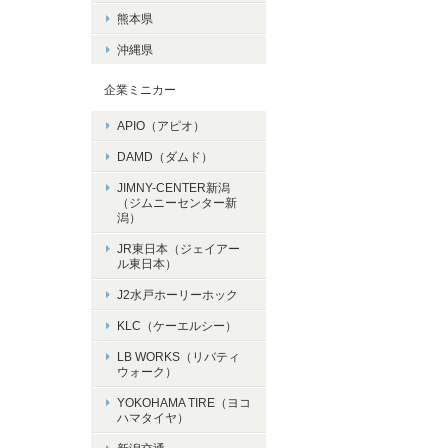
熊本県
沖縄県
企業ミニカー
APIO（アピオ）
DAMD（ダムド）
JIMNY-CENTER新潟
（ジムニーセンター新
潟）
JR東日本（ジェイアー
ル東日本）
J2水戸ホーリーホック
KLC（ケーエルシー）
LB WORKS（リバティ
ウォーク）
YOKOHAMA TIRE（ヨコ
ハマタイヤ）