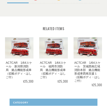
RELATED ITEMS
ACTCAR 1/64スケ
ACTCAR 1/64スケ
ACTCAR 1/64スケ
ール 新潟県消防
ール 福岡市消防
ール 茨城西南広域
局 拠点機能形成車
局 拠点機能形成車
消防本部 拠点機能
（拡幅ボディ・はし
（拡幅ボディ・はし
形成車西南支援１
ご付）
ご付）
（拡幅ボディ・はし
¥25,300
¥25,300
ご付）
¥25,300
CATEGORY