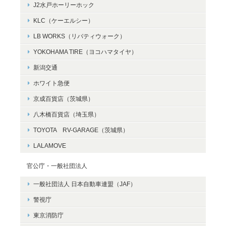
J2水戸ホーリーホック
KLC（ケーエルシー）
LB WORKS（リバティウォーク）
YOKOHAMA TIRE（ヨコハマタイヤ）
新潟交通
ホワイト急便
京成百貨店（茨城県）
八木橋百貨店（埼玉県）
TOYOTA RV-GARAGE（茨城県）
LALAMOVE
官公庁・一般社団法人
一般社団法人 日本自動車連盟（JAF）
警視庁
東京消防庁