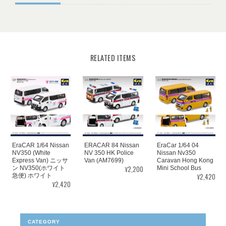
RELATED ITEMS
ERACAR 84 Nissan
EraCAR 1/64 Nissan
EraCar 1/64 04
NV 350 HK Police
NV350 (White
Nissan Nv350
Van (AM7699)
Express Van) ニッサ
Caravan Hong Kong
¥2,200
ン NV350(ホワイト
Mini School Bus
¥2,420
急便) ホワイト
¥2,420
CATEGORY