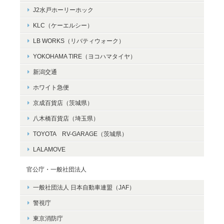
J2水戸ホーリーホック
KLC（ケーエルシー）
LB WORKS（リバティウォーク）
YOKOHAMA TIRE（ヨコハマタイヤ）
新潟交通
ホワイト急便
京成百貨店（茨城県）
八木橋百貨店（埼玉県）
TOYOTA RV-GARAGE（茨城県）
LALAMOVE
官公庁・一般社団法人
一般社団法人 日本自動車連盟（JAF）
警視庁
東京消防庁