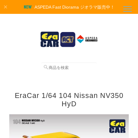
ASPEDA Fast Diorama ジオラマ販売中！
EraCar 1/64 104 Nissan NV350
HyD